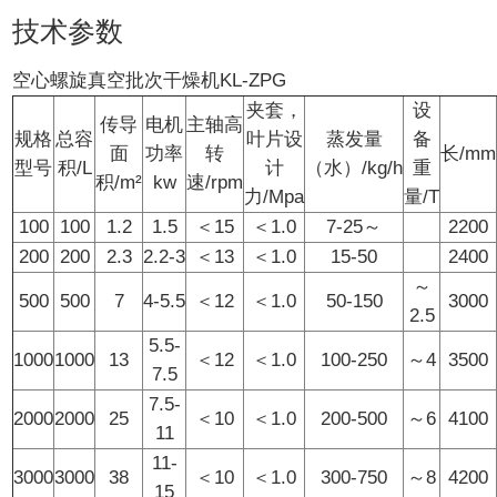
技术参数
空心螺旋真空批次干燥机KL-ZPG
夹套，
设
传导
电机
主轴高
规格
总容
叶片设
蒸发量
备
面
功率
转
长/mm
型号
积/L
计
（水）/kg/h
重
积/m²
kw
速/rpm
力/Mpa
量/T
100
100
1.2
1.5
＜15
＜1.0
7-25～
2200
200
200
2.3
2.2-3
＜13
＜1.0
15-50
2400
～
500
500
7
4-5.5
＜12
＜1.0
50-150
3000
2.5
5.5-
1000
1000
13
＜12
＜1.0
100-250
～4
3500
7.5
7.5-
2000
2000
25
＜10
＜1.0
200-500
～6
4100
11
11-
3000
3000
38
＜10
＜1.0
300-750
～8
4200
15