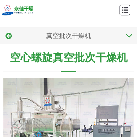
网
站
关
首
真空批次干燥机
于
产
页
我
品
应
空心螺旋真空批次干燥机
们
中
用
工
心
领
艺
新
域
流
闻
联
程
资
系
讯
我
们