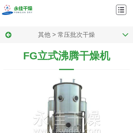
网
站
关
首
其他
>
常压批次干燥
于
产
页
我
品
应
FG立式沸腾干燥机
们
中
用
工
心
领
艺
新
域
流
闻
联
程
资
系
讯
我
们