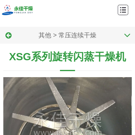
网
站
关
首
其他
>
常压连续干燥
于
产
页
我
品
应
XSG系列旋转闪蒸干燥机
们
中
用
工
心
领
艺
新
域
流
闻
联
程
资
系
讯
我
们