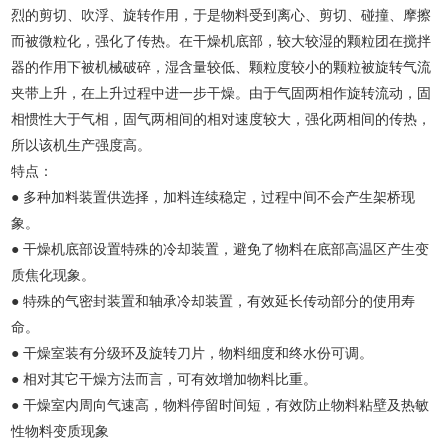
烈的剪切、吹浮、旋转作用，于是物料受到离心、剪切、碰撞、摩擦
而被微粒化，强化了传热。在干燥机底部，较大较湿的颗粒团在搅拌
器的作用下被机械破碎，湿含量较低、颗粒度较小的颗粒被旋转气流
夹带上升，在上升过程中进一步干燥。由于气固两相作旋转流动，固
相惯性大于气相，固气两相间的相对速度较大，强化两相间的传热，
所以该机生产强度高。
特点：
● 多种加料装置供选择，加料连续稳定，过程中间不会产生架桥现
象。
● 干燥机底部设置特殊的冷却装置，避免了物料在底部高温区产生变
质焦化现象。
● 特殊的气密封装置和轴承冷却装置，有效延长传动部分的使用寿
命。
● 干燥室装有分级环及旋转刀片，物料细度和终水份可调。
● 相对其它干燥方法而言，可有效增加物料比重。
● 干燥室内周向气速高，物料停留时间短，有效防止物料粘壁及热敏
性物料变质现象