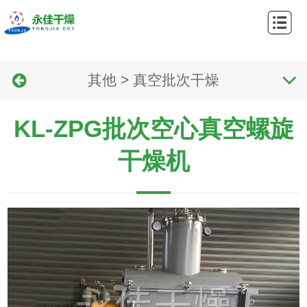
网
站
关
首
其他
>
真空批次干燥
于
产
页
我
品
应
KL-ZPG批次空心真空螺旋
们
中
用
工
干燥机
心
领
艺
新
域
流
闻
联
程
资
系
讯
我
们