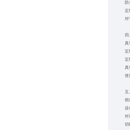
防尘
定期清
对于潮
四、
真空
定期检
定期
真空
使用真
五、
彻底
设备长
对设备
切断