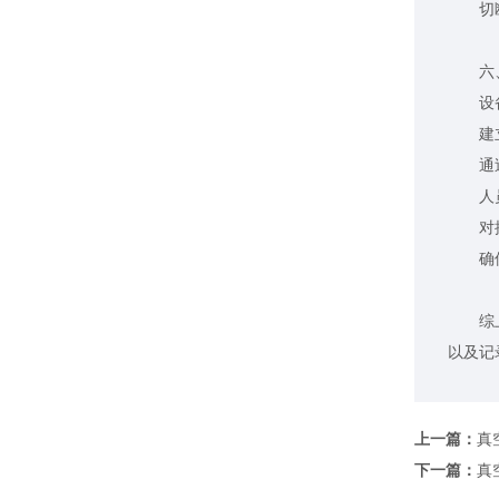
切断
六、
设备
建立设
通过记
人员
对操作
确保操
综上所
以及记
上一篇：
真
下一篇：
真