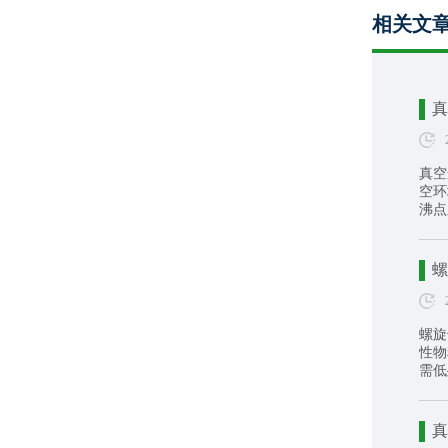
相关文
真
真空
空环
沸点
螺
螺旋
性物
需低
真