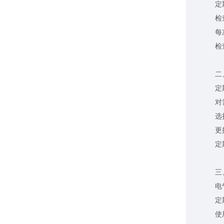
定期（
检查
每次使
检查设
二、
定期
对需要
选择合
更换
定期检
三、
电气
定期检
使用绝