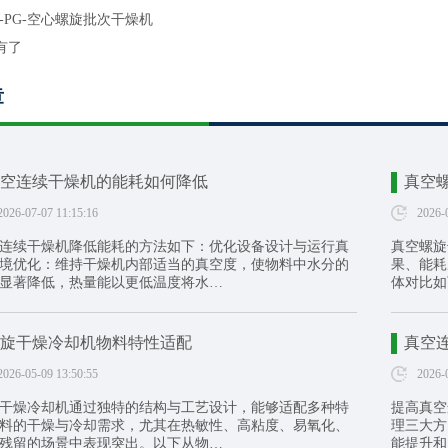
L-PG-空心螺旋批次干燥机
有了
章
空连续干燥机的能耗如何降低
真空
2026-07-07 11:15:16
2026-
连续干燥机降低能耗的方法如下：优化设备设计与运行真
真空螺旋
境优化：维持干燥机内部适当的真空度，使物料中水分的
果、能耗
显著降低，热量能以更低温度将水…
体对比如
旋干燥冷却机物料特性适配
真空
2026-05-09 13:50:55
2026-
干燥冷却机通过独特的结构与工艺设计，能够适配多种特
提高真空
料的干燥与冷却需求，尤其在热敏性、高粘度、易氧化、
理三大方
残留的场景中表现突出。以下从物…
能提升和