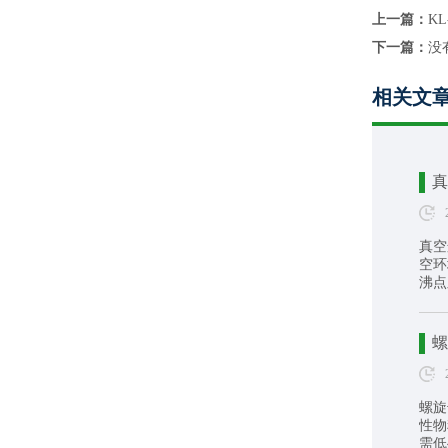
上一篇：
K
下一篇：
没
相关文
真
真空
空环
沸点
螺
螺旋
性物
需低