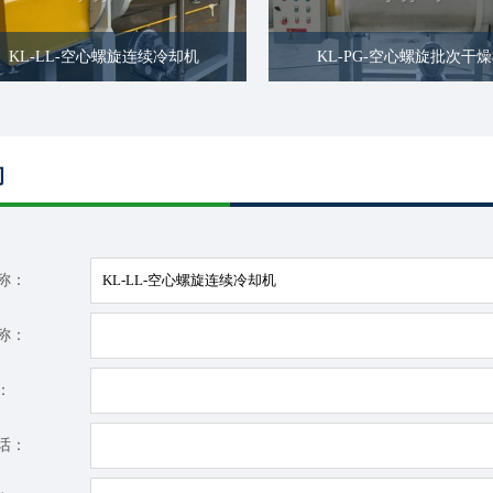
KL-LL-空心螺旋连续冷却机
KL-PG-空心螺旋批次干
询
称：
称：
：
话：